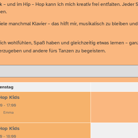
– und im Hip – Hop kann ich mich kreativ frei entfalten. Jeder S
ben.
le manchmal Klavier – das hilft mir, musikalisch zu bleiben un
 sich wohlfühlen, Spaß haben und gleichzeitig etwas lernen – ga
erzugeben und andere fürs Tanzen zu begeistern.
enstag
Hop Kids
00
-
17:00
Emma
Hop Kids
00
-
18:00