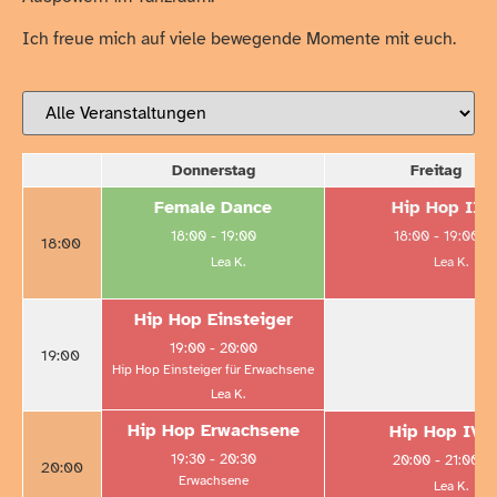
Ich freue mich auf viele bewegende Momente mit euch.
Donnerstag
Freitag
Female Dance
Hip Hop II
18:00
-
19:00
18:00
-
19:00
18:00
Lea K.
Lea K.
Hip Hop Einsteiger
19:00
-
20:00
19:00
Hip Hop Einsteiger für Erwachsene
Lea K.
Hip Hop Erwachsene
Hip Hop IV
19:30
-
20:30
20:00
-
21:00
20:00
Erwachsene
Lea K.