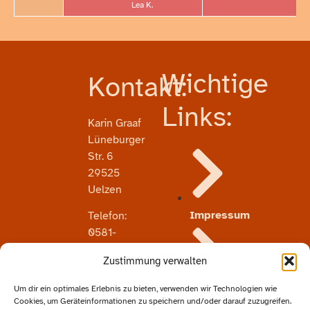
Lea K.
Wichtige
Kontakt:
Links:
Karin Graaf
Lüneburger
Str. 6
29525
Uelzen
Impressum
Telefon:
0581-
72929
Zustimmung verwalten
Email:
info@studiograaf.de
Um dir ein optimales Erlebnis zu bieten, verwenden wir Technologien wie
Datenschutz
Cookies, um Geräteinformationen zu speichern und/oder darauf zuzugreifen.