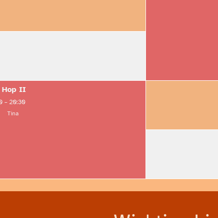
 Hop II
0
–
20:30
Tina