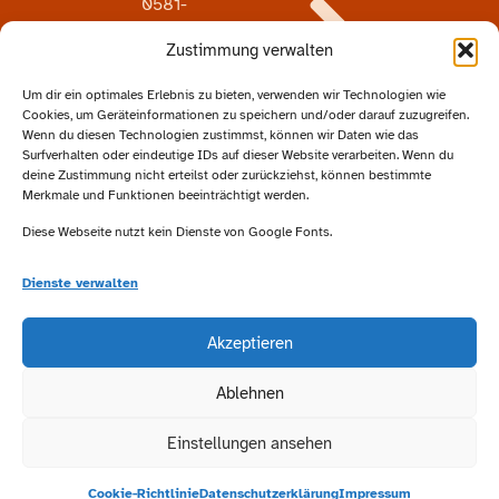
0581-
72929
Zustimmung verwalten
Email:
info@studiograaf.de
Um dir ein optimales Erlebnis zu bieten, verwenden wir Technologien wie
Datenschutz
Cookies, um Geräteinformationen zu speichern und/oder darauf zuzugreifen.
Wenn du diesen Technologien zustimmst, können wir Daten wie das
Surfverhalten oder eindeutige IDs auf dieser Website verarbeiten. Wenn du
deine Zustimmung nicht erteilst oder zurückziehst, können bestimmte
Merkmale und Funktionen beeinträchtigt werden.
Besucht
Diese Webseite nutzt kein Dienste von Google Fonts.
uns
auf
Dienste verwalten
Facebook
Akzeptieren
Ablehnen
Folgt
uns
Einstellungen ansehen
auf
Instagram
Cookie-Richtlinie
Datenschutzerklärung
Impressum