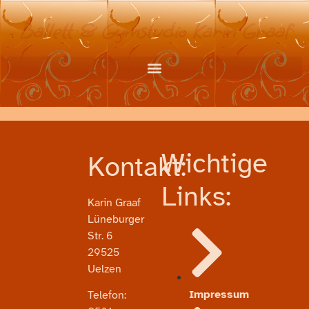
Ballett & Gymstudio Karin Graaf
Wichtige
Kontakt:
Links:
Karin Graaf
Lüneburger
Str. 6
29525
Uelzen
Impressum
Telefon: