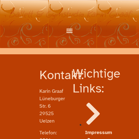
Ballett & Gymstudio Karin Graaf
Wichtige
Kontakt:
Links:
Karin Graaf
Lüneburger
Str. 6
29525
Uelzen
Impressum
Telefon: