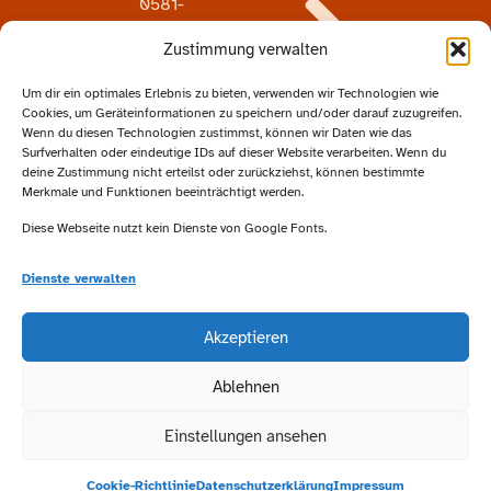
0581-
72929
Zustimmung verwalten
Email:
info@studiograaf.de
Um dir ein optimales Erlebnis zu bieten, verwenden wir Technologien wie
Datenschutz
Cookies, um Geräteinformationen zu speichern und/oder darauf zuzugreifen.
Wenn du diesen Technologien zustimmst, können wir Daten wie das
Surfverhalten oder eindeutige IDs auf dieser Website verarbeiten. Wenn du
deine Zustimmung nicht erteilst oder zurückziehst, können bestimmte
Merkmale und Funktionen beeinträchtigt werden.
Besucht
Diese Webseite nutzt kein Dienste von Google Fonts.
uns
auf
Dienste verwalten
Facebook
Akzeptieren
Ablehnen
Folgt
uns
Einstellungen ansehen
auf
Instagram
Cookie-Richtlinie
Datenschutzerklärung
Impressum