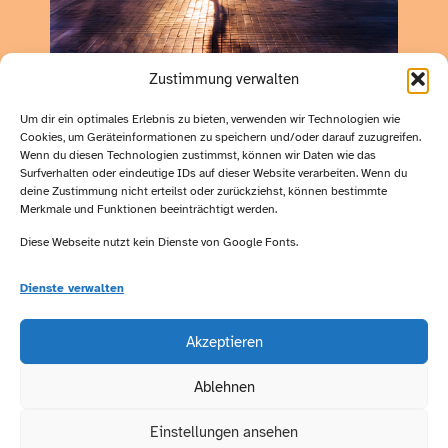
Zustimmung verwalten
Um dir ein optimales Erlebnis zu bieten, verwenden wir Technologien wie
Cookies, um Geräteinformationen zu speichern und/oder darauf zuzugreifen.
Wichtige
Wenn du diesen Technologien zustimmst, können wir Daten wie das
Kontakt:
Surfverhalten oder eindeutige IDs auf dieser Website verarbeiten. Wenn du
deine Zustimmung nicht erteilst oder zurückziehst, können bestimmte
Links:
Merkmale und Funktionen beeinträchtigt werden.
Karin Graaf
Diese Webseite nutzt kein Dienste von Google Fonts.
Lüneburger
Impressum
Str. 6
Dienste verwalten
Datenschutz
29525
Besucht
Uelzen
uns auf
Akzeptieren
Telefon:
Facebook
0581-
Ablehnen
Folgt uns
72929
auf
Email:
Einstellungen ansehen
Instagram