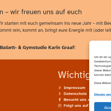
n – wir freuen uns auf euch
ir starten mit euch gemeinsam ins neue Jahr – mit 
Kommt rein, kommt an, bringt eure Energie mit (oder le
Ballett- & Gymstudio Karin Graaf
!
Um dir ein o
Geräteinform
Technologien
dieser Websi
Wichtige Lin
können best
Diese Websei
Impressum
Datenschutz
Dienste ver
Besucht uns auf Faceboo
Folgt uns auf Instagram
Akz