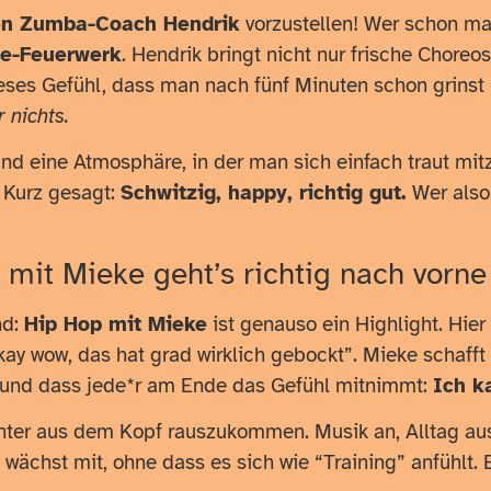
n Zumba-Coach Hendrik
vorzustellen! Wer schon ma
ie-Feuerwerk
. Hendrik bringt nicht nur frische Choreo
ses Gefühl, dass man nach fünf Minuten schon grinst
 nichts.
und eine Atmosphäre, in der man sich einfach traut m
 Kurz gesagt:
Schwitzig, happy, richtig gut.
Wer also
mit Mieke geht’s richtig nach vorne
nd:
Hip Hop mit Mieke
ist genauso ein Highlight. Hier
y wow, das hat grad wirklich gebockt”. Mieke schafft 
– und dass jede*r am Ende das Gefühl mitnimmt:
Ich k
nter aus dem Kopf rauszukommen. Musik an, Alltag aus
ächst mit, ohne dass es sich wie “Training” anfühlt. 