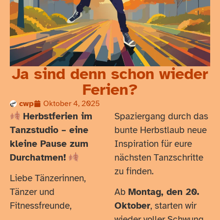
Ja sind denn schon wieder
Ferien?
cwp
Oktober 4, 2025
Herbstferien im
Spaziergang durch das
Tanzstudio – eine
bunte Herbstlaub neue
kleine Pause zum
Inspiration für eure
Durchatmen!
nächsten Tanzschritte
zu finden.
Liebe Tänzerinnen,
Tänzer und
Ab
Montag, den 20.
Fitnessfreunde,
Oktober
, starten wir
wieder voller Schwung