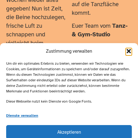
Wochen wieder alles
auf die Tanzfläche
gegeben! Nun ist Zeit,
kommt.
die Beine hochzulegen,
frische Luft zu
Euer Team vom
Tanz-
schnappen und
& Gym-Studio
vielleicht beim
Zustimmung verwalten
Um dir ein optimales Erlebnis zu bieten, verwenden wir Technologien wie
Cookies, um Geräteinformationen zu speichern und/oder darauf zuzugreifen.
Wichtige
Wenn du diesen Technologien zustimmst, können wir Daten wie das
Kontakt:
Surfverhalten oder eindeutige IDs auf dieser Website verarbeiten. Wenn du
deine Zustimmung nicht erteilst oder zurückziehst, können bestimmte
Links:
Merkmale und Funktionen beeinträchtigt werden.
Karin Graaf
Diese Webseite nutzt kein Dienste von Google Fonts.
Lüneburger
Impressum
Str. 6
Dienste verwalten
Datenschutz
29525
Besucht
Uelzen
uns auf
Akzeptieren
Telefon: