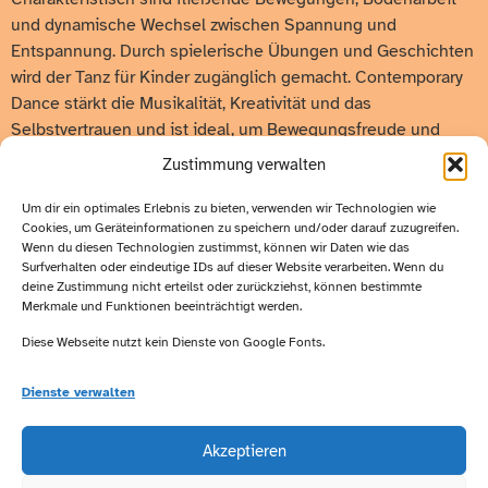
und dynamische Wechsel zwischen Spannung und
Entspannung. Durch spielerische Übungen und Geschichten
wird der Tanz für Kinder zugänglich gemacht. Contemporary
Dance stärkt die Musikalität, Kreativität und das
Selbstvertrauen und ist ideal, um Bewegungsfreude und
künstlerische Ausdrucksfähigkeit zu fördern.
Zustimmung verwalten
Um dir ein optimales Erlebnis zu bieten, verwenden wir Technologien wie
Cookies, um Geräteinformationen zu speichern und/oder darauf zuzugreifen.
Wichtige
Wenn du diesen Technologien zustimmst, können wir Daten wie das
Kontakt:
Surfverhalten oder eindeutige IDs auf dieser Website verarbeiten. Wenn du
deine Zustimmung nicht erteilst oder zurückziehst, können bestimmte
Links:
Merkmale und Funktionen beeinträchtigt werden.
Karin Graaf
Diese Webseite nutzt kein Dienste von Google Fonts.
Lüneburger
Impressum
Str. 6
Dienste verwalten
Datenschutz
29525
Besucht
Uelzen
uns auf
Akzeptieren
Telefon:
Facebook