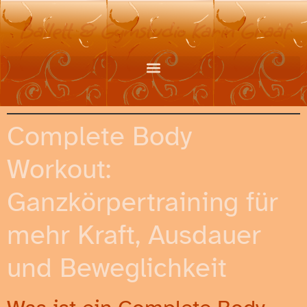
Ballett & Gymstudio Karin Graaf
Complete Body
Workout:
Ganzkörpertraining für
mehr Kraft, Ausdauer
und Beweglichkeit