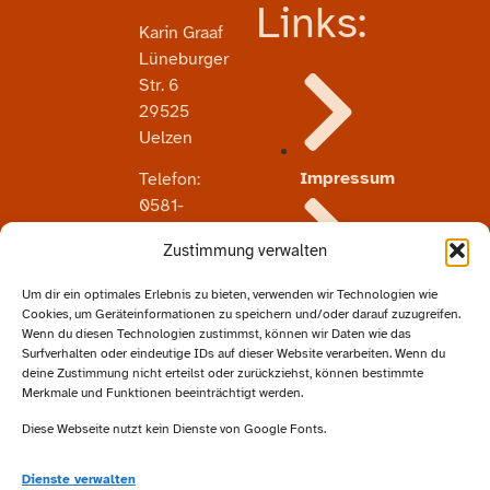
Links:
Karin Graaf
Lüneburger
Str. 6
29525
Uelzen
Impressum
Telefon:
0581-
72929
Zustimmung verwalten
Email:
info@studiograaf.de
Um dir ein optimales Erlebnis zu bieten, verwenden wir Technologien wie
Datenschutz
Cookies, um Geräteinformationen zu speichern und/oder darauf zuzugreifen.
Wenn du diesen Technologien zustimmst, können wir Daten wie das
Surfverhalten oder eindeutige IDs auf dieser Website verarbeiten. Wenn du
deine Zustimmung nicht erteilst oder zurückziehst, können bestimmte
Merkmale und Funktionen beeinträchtigt werden.
Besucht
Diese Webseite nutzt kein Dienste von Google Fonts.
uns
auf
Dienste verwalten