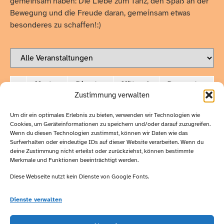
gemeinsam haben: Die Liebe zum Tanz, den Spaß an der
Bewegung und die Freude daran, gemeinsam etwas
besonderes zu schaffen!:)
Montag
Dienstag
Mittwoch
Donnerstag
Zustimmung verwalten
Um dir ein optimales Erlebnis zu bieten, verwenden wir Technologien wie
Cookies, um Geräteinformationen zu speichern und/oder darauf zuzugreifen.
Wichtige
Wenn du diesen Technologien zustimmst, können wir Daten wie das
Kontakt:
Surfverhalten oder eindeutige IDs auf dieser Website verarbeiten. Wenn du
deine Zustimmung nicht erteilst oder zurückziehst, können bestimmte
Links:
Merkmale und Funktionen beeinträchtigt werden.
Karin Graaf
Diese Webseite nutzt kein Dienste von Google Fonts.
Lüneburger
Impressum
Str. 6
Dienste verwalten
Datenschutz
29525
Besucht
Uelzen