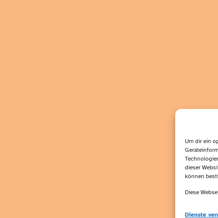
Um dir ein o
Geräteinform
Technologien
dieser Websi
können best
Diese Websei
Dienste ver