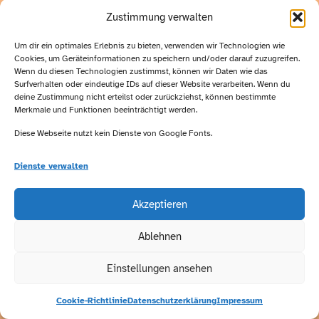
werden kürzer, die Luft frischer – aber im Ballett & Gymstudio
Zustimmung verwalten
bleibt’s warm, lebendig und voller Bewegung! Wir tanzen uns
Um dir ein optimales Erlebnis zu bieten, verwenden wir Technologien wie
durch die dunkleren Monate und bringen Licht, Freude und
Cookies, um Geräteinformationen zu speichern und/oder darauf zuzugreifen.
Energie in jede Stunde. Für alle Frauen, die tanzen, fühlen
Wenn du diesen Technologien zustimmst, können wir Daten wie das
und strahlen wollen. Neu bei […]
Surfverhalten oder eindeutige IDs auf dieser Website verarbeiten. Wenn du
deine Zustimmung nicht erteilst oder zurückziehst, können bestimmte
Merkmale und Funktionen beeinträchtigt werden.
Alle Rechte vorbehalten
Diese Webseite nutzt kein Dienste von Google Fonts.
Dienste verwalten
Akzeptieren
Ablehnen
Einstellungen ansehen
Cookie-Richtlinie
Datenschutzerklärung
Impressum